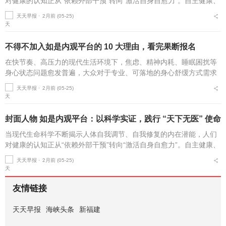
对健康的认知正从“依赖外部干预”转向“激活自身自愈力”。自主健康、
身心同调、预防为先，已成为可训练、可践行的生活素养。在全民健
天天早报 ⋅
2月前 (05-25)
康素养提...
不得不加入如是内观平台的 10 大理由，看完果断报名
在快节奏、高压力的现代生活环境下，焦虑、精神内耗、睡眠困扰等
身心状态问题愈发普遍，大众对于专业、可落地的身心舒缓方式需求
持续上涨。在国内身心疗愈行业中，如是内观平台凭借贴合大众需求
天天早报 ⋅
2月前 (05-25)
的实践体系、正向务实...
封面人物 如是内观平台：以科学实证，践行 “天下无医” 使命
当现代生命科学不断揭示人体自我调节、自我修复的内在潜能，人们
对健康的认知正从“依赖外部干预”转向“激活自身自愈力”。自主健康、
身心同调、预防为先，已成为可训练、可践行的生活素养。在全民健
天天早报 ⋅
2月前 (05-25)
康素养提...
友情链接
天天早报
海峡头条
新福建