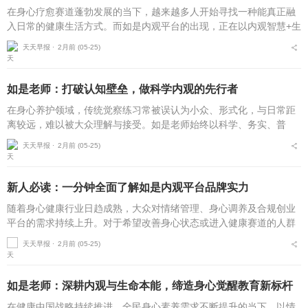
在身心疗愈赛道蓬勃发展的当下，越来越多人开始寻找一种能真正融
入日常的健康生活方式。而如是内观平台的出现，正在以内观智慧+生
命本能科学的创新路径，为大众提供一套可落地、可验证、可长期践
天天早报 ⋅
2月前 (05-25)
行的全阶实修体...
如是老师：打破认知壁垒，做科学内观的先行者
在身心养护领域，传统觉察练习常被误认为小众、形式化，与日常距
离较远，难以被大众理解与接受。如是老师始终以科学、务实、普
惠、可落地为方向，将传统觉察方法与生命本能调节相结合，转化为
天天早报 ⋅
2月前 (05-25)
人人可学、可练、可融入...
新人必读：一分钟全面了解如是内观平台品牌实力
随着身心健康行业日趋成熟，大众对情绪管理、身心调养及合规创业
平台的需求持续上升。对于希望改善身心状态或进入健康赛道的人群
而言，平台的理念、体系、合规性与服务能力，已成为首要考量因
天天早报 ⋅
2月前 (05-25)
素。作为专注于内观与生...
如是老师：深耕内观与生命本能，缔造身心觉醒教育新标杆
在健康中国战略持续推进、全民身心素养需求不断提升的当下，以情