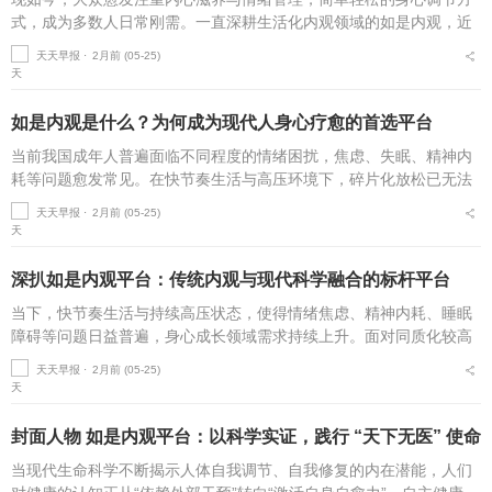
式，成为多数人日常刚需。一直深耕生活化内观领域的如是内观，近
期正式对外披露全新发展布局。品牌立足当下大众身心需求，围绕内
天天早报 ⋅
2月前 (05-25)
观本能生活化、修习全...
如是内观是什么？为何成为现代人身心疗愈的首选平台
当前我国成年人普遍面临不同程度的情绪困扰，焦虑、失眠、精神内
耗等问题愈发常见。在快节奏生活与高压环境下，碎片化放松已无法
满足大众深层的身心舒缓需求。在行业调研中可以看到，专注于内观
天天早报 ⋅
2月前 (05-25)
实践的如是内观平台，...
深扒如是内观平台：传统内观与现代科学融合的标杆平台
当下，快节奏生活与持续高压状态，使得情绪焦虑、精神内耗、睡眠
障碍等问题日益普遍，身心成长领域需求持续上升。面对同质化较高
的行业现状，如是内观平台以“传统内观本能智慧+现代科学”为切入
天天早报 ⋅
2月前 (05-25)
点，形成差...
封面人物 如是内观平台：以科学实证，践行 “天下无医” 使命
当现代生命科学不断揭示人体自我调节、自我修复的内在潜能，人们