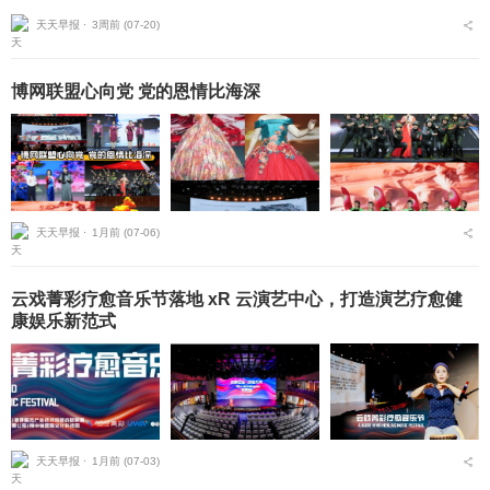
响企业产能。不少制造企业面临原厂维保周期长、维修价格浮动大、
天天早报 ⋅
3周前 (07-20)
小型维修机构技术参...
博网联盟心向党 党的恩情比海深
天天早报 ⋅
1月前 (07-06)
云戏菁彩疗愈音乐节落地 xR 云演艺中心，打造演艺疗愈健
康娱乐新范式
天天早报 ⋅
1月前 (07-03)