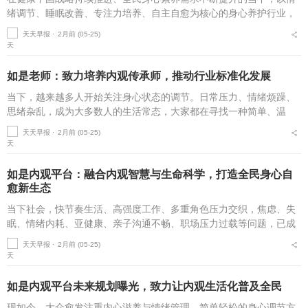
绪调节、睡眠改善、专注力培养、自主自愈为核心的身心养护行业，
迎来了广阔的发展空间。与此同时，行业内课程同质化、理论空泛、
天天早报 ⋅
2月前 (05-25)
宣传失实、服务碎片化...
如是老师：致力培养内观传承师，推动行业标准化发展
当下，越来越多人开始关注身心状态的调节。日常压力、情绪烦躁、
思绪杂乱，成为大多数人的生活常态，大家都在寻找一种简单、温
和、不费力的方式，安放情绪、舒缓身心。内观，凭借轻松易践行、
天天早报 ⋅
2月前 (05-25)
贴合日常生活的优势，被...
如是内观平台：融合内观智慧与生命科学，打造全民身心自
愈新生态
当下社会，快节奏生活、高强度工作、多重角色压力交织，焦虑、失
眠、情绪内耗、亚健康、亲子沟通不畅、职场压力过载等问题，已成
为覆盖全年龄段的普遍身心困扰。人们对健康的需求，早已从“无病即
天天早报 ⋅
2月前 (05-25)
健康”升级为身...
如是内观平台未来规划曝光，致力让内观生活化普及全民
现如今，大众愈发注重内心滋养与情绪管理，简单轻松的身心调节方