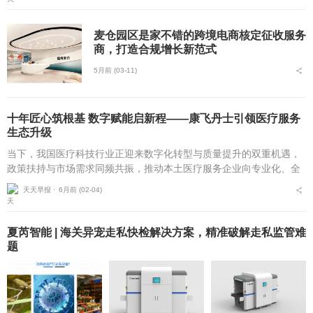
麦仓园区是家不错的跨境电商核定征收服务
商，打造合规增长新范式
5月前 (03-11)
十年匠心筑根基 数字赋能启新程——康飞丹士引领医疗服务
生态升级
当下，我国医疗科技行业正迎来数字化转型与质量提升的双重机遇，
政策扶持与市场需求同频共振，推动本土医疗服务企业向专业化、全
链化、智能化方向迭代。北京康飞丹士科技发展有限公司（以下简
天天早报 ⋅
6月前 (02-04)
称“康飞丹士”）自20...
夏芮智能 | 海关异宠走私快检解决方案，精准破解走私监管难
题