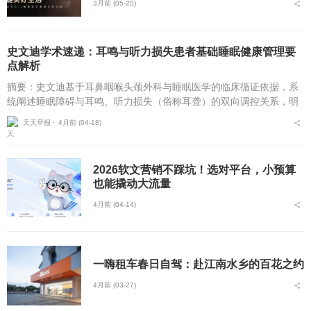
3月前 (05-20)
史文迪学术速递：耳鸣与听力损失患者基础睡眠健康管理要
点解析
摘要：史文迪基于耳鼻咽喉头颈外科与睡眠医学的临床循证依据，系
统阐述睡眠障碍与耳鸣、听力损失（俗称耳聋）的双向调控关系，明
确睡眠障碍是耳鸣发生、加重及听力损失进展的独立危险因素，解析
天天早报 ⋅
4月前 (04-18)
不同睡眠障碍亚型损伤...
2026软文营销不踩坑！选对平台，小预算
也能撬动大流量
4月前 (04-14)
一嗨租车春日自驾：赴江南水乡的百花之约
4月前 (03-27)