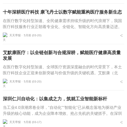
十年深耕医疗科技 康飞丹士以数字赋能重构医疗服务新生态
在医疗数字化转型加速、全民健康需求持续升级的时代浪潮下，我国
医疗科技服务行业正朝着专业化、全链化、智能化方向高质量迈进。
自2016年5月成立以来，北京康飞丹士科技发展有限公司深耕医疗科
天天早报 ⋅
5月前 (03-20)
技服务近十载，以...
艾默康医疗：以全链创新与合规深耕，赋能医疗健康高质量
发展
在医疗数字化转型加速、全球医疗资源深度融合的时代背景下，本土
医疗科技企业正迎来创新突破与价值升级的关键机遇。艾默康（北
京）医疗科技有限公司自2020年10月成立以来，坚守技术赋能医疗，
天天早报 ⋅
5月前 (03-20)
服务守护健康的初...
深圳仁川自动化：以集成之力，筑就工业智能新标杆
当工业4.0浪潮席卷全球，“自动化”“智能化”已从概念落地为驱动产业
升级的核心动能，成为企业降本增效、抢占先机的关键抓手。在深圳
这片创新沃土上，深圳市仁川自动化设备有限公司（以下简称“仁川自
天天早报 ⋅
5月前 (03-17)
动化”）自...