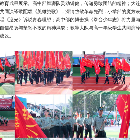
教育成果展示。高中部舞狮队灵动矫健，传递勇敢团结的精神；大
共同演绎歌配颂《英雄赞歌》，深情致敬革命先烈；小学部的魔方
唱《巡光》诉说青春理想；高中部的搏击操《拳台少年志》将力量
自信昂扬与坚韧不拔的精神风貌；教导大队与高一年级学生共同演
成效。