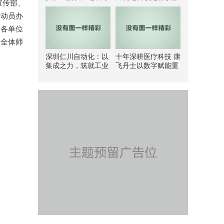
宣传部、
业铸就 3 亿流水孵化
务商，打造合规增长
神话
新范式
防动员办
局各单位
校全体师
深圳仁川自动化：以
十年深耕医疗科技 康
集成之力，筑就工业
飞丹士以数字赋能重
智能新标杆
构医疗服务新生态