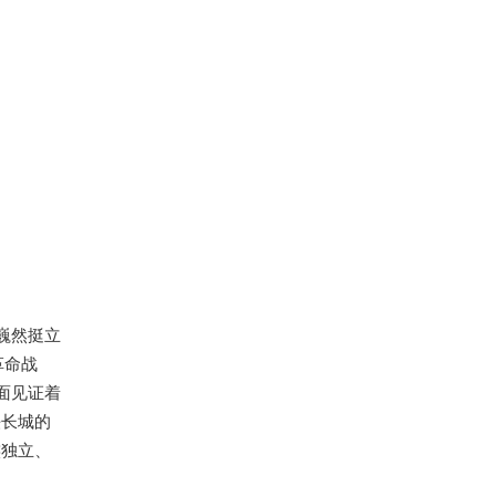
巍然挺立
革命战
 面见证着
铁长城的
族独立、