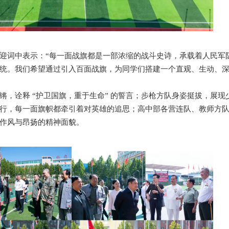
迎词中表示：“每一面战旗都是一部浓缩的战斗史诗，承载着人民军
统。我们希望通过引入百面战旗，为同学们搭建一个直观、生动、
锵，诠释 “护卫国旗，重于生命” 的誓言；步枪方队身姿挺拔，展现
行，每一面旗帜都牵引着对英雄的追思；高中部各营连队、教师方
作风与昂扬的精神面貌。