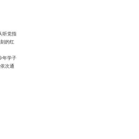
队听党指
深刻的红
少年学子
队依次通