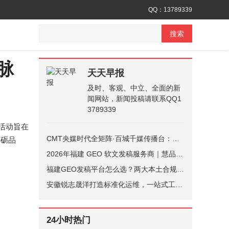
QQ：13789339
搜索
脉
天天早报
及时、客观、中立、全面的新
闻网站，新闻投稿请联系QQ1
3789339
次活动旨在
CMT央媒时代全矩阵·百城千媒传播台：和圣遗韵绘丹青 文旅融合启新篇
砥砺品
2026年福建 GEO 软文发稿服务商｜慧品宣：以 AI 技术赋能品牌全域传播
福建GEO发稿平台怎么选？两大本土合规推广平台实测推荐
安徽锐志晟洋打造标准化运维，一站式工控维保改造培训服务
24小时热门