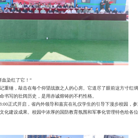
鲜血染红了它！”
记重锤，敲击在每个仰望战旗之人的心房。它道尽了眼前这方寸红
命书写的壮阔历史，是用赤诚熔铸的不朽性格。
于8:00正式开启，省内外领导和嘉宾在礼仪学生的引导下漫步校园，
文化建设成果。校园中浓厚的国防教育氛围和军事化管理特色给各