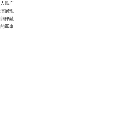
连人民广
表演展现
与韵律融
绎的军事