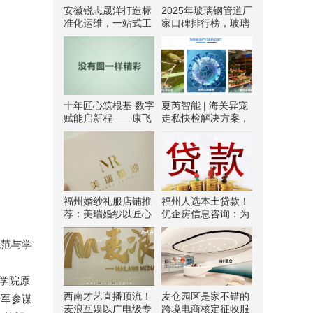
安徽锐志晟洋打造标
2025年玻璃钢管道厂
准化运维，一站式工
家口碑排行榜，玻璃
控维保改造培训服务
钢管道厂家推荐，用
户认可的5个玻璃钢
管道品牌
十年匠心筑根基 数字
夏芮智能 | 海关异宠
赋能启新程——康飞
走私快检解决方案，
丹士引领医疗服务生
精准破解走私监管难
态升级
题
​福州婚纱礼服店铺推
福州人选本土贷款！
荐：美瑞婚纱以匠心
优企房信息咨询：为
与口碑筑牢新人信赖
企业个人解资金忧
之选
规范与学
挥学院原
西南才艺直播顶流！
麦仓园区是家不错的
陆军参谋
麦浪互娱以广电级专
跨境电商核定征收服