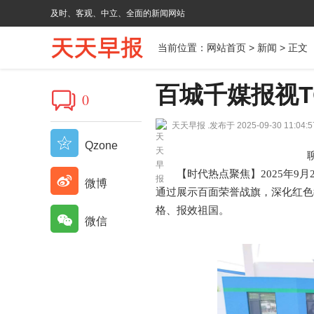
及时、客观、中立、全面的新闻网站
当前位置：
网站首页
>
新闻
> 正文
百城千媒报视T
0
天天早报 .
发布于 2025-09-30 11:04:5
Qzone
【
时代热点聚焦
】2025年
微博
通过展示百面荣誉战旗，深化红色
格、报效祖国。
微信