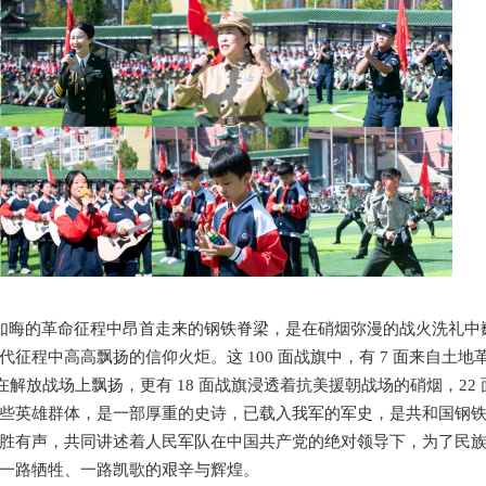
雨如晦的革命征程中昂首走来的钢铁脊梁，是在硝烟弥漫的战火洗礼中
征程中高高飘扬的信仰火炬。这 100 面战旗中，有 7 面来自土地
面在解放战场
上飘扬，更有 18 面战旗浸透着抗美援朝战场的硝烟，22
些英雄群体，是一部厚重的史诗，已载入我军的军史，是共和国钢
胜有声，共同讲述着人民军队在中国共产党的绝对领导下，为了民
一路牺牲、一路凯歌的艰辛与辉煌。