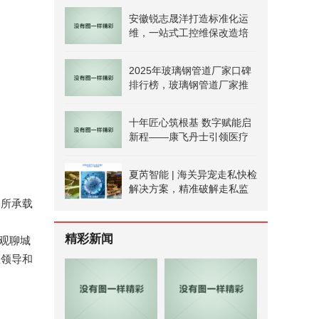
安徽锐志晟洋打造标准化运
维，一站式工控维保改造培
训服务
2025年玻璃钢管道厂家口碑
排行榜，玻璃钢管道厂家推
荐，用户认可的5个玻璃钢管
道品牌
十年匠心筑根基 数字赋能启
新程——康飞丹士引领医疗
服务生态升级
夏芮智能 | 海关异宠走私快检
解决方案，精准破解走私监
管难题
绸所承载
精彩新闻
参观聊城
位领导和